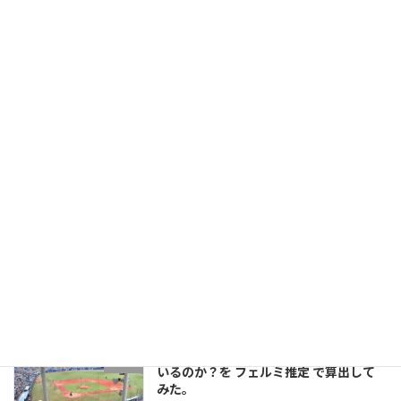
『 水族館ウエディング 』の幻想と現実
水族館
――300万円払っても後悔しないための全知
識
2026年2月14日
入館料3,000円でも赤字？ 水族館の電気
水族館
代 高騰の絶望的シミュレーションと生き
残るための戦略
2026年2月11日
絶滅危惧種の フンボルトペンギン が日
未分類
本で「大繁殖」している理由とは？
2025年10月1日
ヤクルトスワローズのファンは一体何人
就活
いるのか？を フェルミ推定 で算出して
みた。