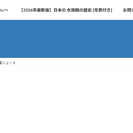
tc～
【2026年最新版】日本の 水族館の歴史 [年表付き]
お問
族館ニュース