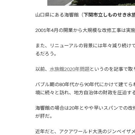
山口県にある海響館（
下関市立しものせき水
2001年4月の開業から大規模な改修工事は
また、リニューアルの背景には年々減り続け
るだろう。
以前、
水族館2020年問題
というのを記事で取
バブル期の80年代から90年代にかけて建てら
境に続々と訪れ、地方自治体の財政を圧迫す
海響館の場合は20年とやや早いスパンでの改
が肝だ。
近年だと、アクアワールド大洗のジンベイザ