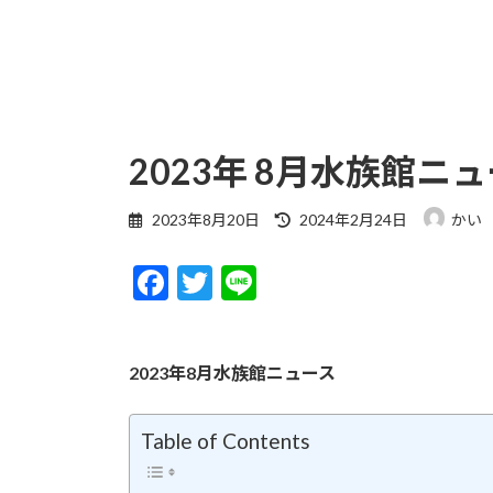
2023年 8月水族館ニ
最
2023年8月20日
2024年2月24日
かい
終
更
F
T
Li
新
日
ac
w
n
時
e
itt
e
:
2023年8月水族館ニュース
b
er
o
Table of Contents
o