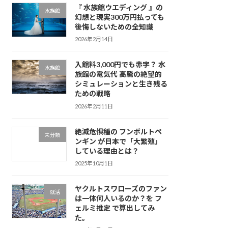
『 水族館ウエディング 』の
水族館
幻想と現実――300万円払っても
後悔しないための全知識
2026年2月14日
入館料3,000円でも赤字？ 水
水族館
族館の電気代 高騰の絶望的
シミュレーションと生き残る
ための戦略
2026年2月11日
絶滅危惧種の フンボルトペ
未分類
ンギン が日本で「大繁殖」
している理由とは？
2025年10月1日
ヤクルトスワローズのファン
就活
は一体何人いるのか？を フ
ェルミ推定 で算出してみ
た。