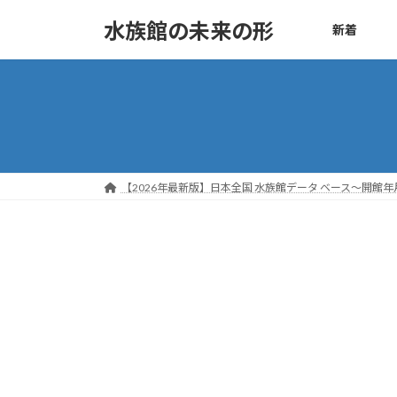
コ
ナ
水族館の未来の形
新着
ン
ビ
テ
ゲ
ン
ー
ツ
シ
へ
ョ
ス
ン
キ
に
ッ
移
【2026年最新版】日本全国 水族館データ ベース～開館年月
プ
動