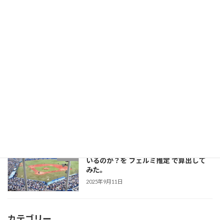
2026年2月14日
入館料3,000円でも赤字？ 水族館の電気
水族館
代 高騰の絶望的シミュレーションと生き
残るための戦略
2026年2月11日
絶滅危惧種の フンボルトペンギン が日
未分類
本で「大繁殖」している理由とは？
2025年10月1日
ヤクルトスワローズのファンは一体何人
就活
いるのか？を フェルミ推定 で算出して
みた。
2025年9月11日
カテゴリー